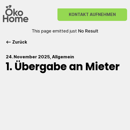
KONTAKT AUFNEHMEN
No Result
⟵ Zurück
24. November 2025
, Allgemein
1. Übergabe an Mieter
Unser erstes Ökohaus wurde nun erfolgreich an die neuen
Mieter übergeben. Ein bedeutender Schritt für uns und ein
Moment, auf den wir lange hingearbeitet haben. Mit viel
Leidenschaft, nachhaltigen Materialien und einem klaren